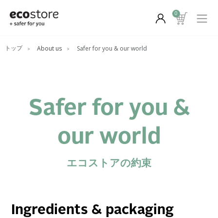
0
About us
Safer for you & our world
Safer for you &
our world
エコストアの約束
Ingredients & packaging