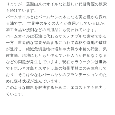
りますが、藻類由来のオイルなど新しい代替資源の模索
も続けています。
パームオイルとはパームヤシの木になる実と種から採れ
る油です。 世界中の多くの人々が食用としているほか、
加工食品や洗剤などの日用品にも使われています。
パームオイルは石油に代わるサステナブルな素材である
一方、世界的な需要が高まるにつれて森林や湿地の破壊
が進行し、絶滅危惧生物の増加や大気や水路の汚染、気
候変動、現地にもともと住んでいた人々が住めなくなる
などの問題が発生しています。現在オラウータンは世界
でもボルネオ島とスマトラ島の熱帯雨林にのみ生息して
おり、そこは今なおパームヤシのプランテーションのた
めに森林伐採が進んでいます。
このような問題を解決するために、エコストアも尽力し
ています。