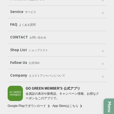
パッケージへのこだわり
動物実験をしない
Laundry
Dish
（洗たく用洗剤）
（食器用洗剤）
Service
サービス
遺伝子組み換えでない
Cleaning
Baby
Kids
（住居用洗剤）
（ベビー）
（キッズ）
User Guide
My Page
FAQ
よくある質問
Body
Hair
Oral care
（ボディ）
（ヘア）
（オーラルケア）
CONTACT
お問い合わせ
Goods
Kit
（グッズ）
（WEB限定キット）
Shop List
Gift set
ショップリスト
（ギフトセット）
Shop List
GO GREEN CARD
Follow Us
公式SNS
LINE＠
Instagram
Facebook
X
Company
エコストアジャパンについて
会社案内
ご利用規約
プライバシーポリシー
GO GREEN MEMBER’S 公式アプリ
会員証の表示や新商品、キャンペーン情報、お得なク
特定商取引法に基づく表示
免責事項
ーポンもこのアプリで。
Menu
法人会員サービス
New Zealand Site
採用情報
Google Playでダウンロード
App Storeはこちら