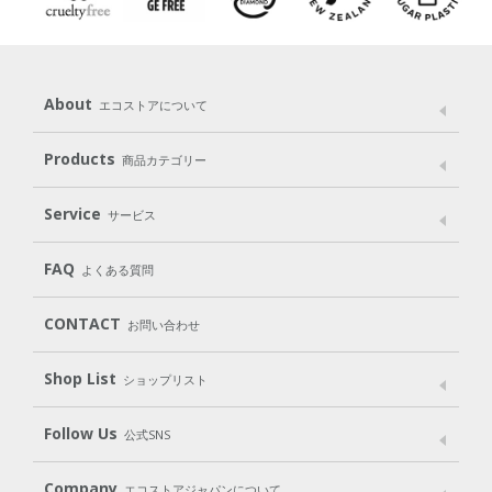
About
エコストアについて
メッセージ
ブランドストーリー
製品へのこだわり
Products
商品カテゴリー
パッケージへのこだわり
動物実験をしない
Laundry
Dish
（洗たく用洗剤）
（食器用洗剤）
Service
サービス
遺伝子組み換えでない
Cleaning
Baby
Kids
（住居用洗剤）
（ベビー）
（キッズ）
User Guide
My Page
FAQ
よくある質問
Body
Hair
Oral care
（ボディ）
（ヘア）
（オーラルケア）
CONTACT
お問い合わせ
Goods
Kit
（グッズ）
（WEB限定キット）
Shop List
Gift set
ショップリスト
（ギフトセット）
Shop List
GO GREEN CARD
Follow Us
公式SNS
LINE＠
Instagram
Facebook
X
Company
エコストアジャパンについて