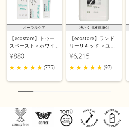
オーラルケア
洗たく用液体洗剤
【ecostore】トゥー
【ecostore】ランド
スペースト＜ホワイ
リーリキッド ＜ユー
トニング＞ 100g
カリ＞ 5L
¥880
¥6,215
(775)
(97)