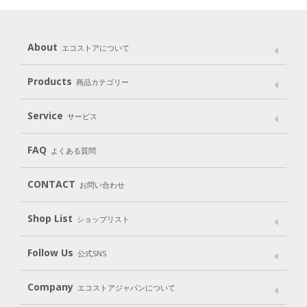
About
エコストアについて
メッセージ
ブランドストーリー
製品へのこだわり
Products
商品カテゴリー
パッケージへのこだわり
動物実験をしない
Laundry
Dish
（洗たく用洗剤）
（食器用洗剤）
Service
サービス
遺伝子組み換えでない
Cleaning
Baby
Kids
（住居用洗剤）
（ベビー）
（キッズ）
User Guide
My Page
FAQ
よくある質問
Body
Hair
Oral care
（ボディ）
（ヘア）
（オーラルケア）
CONTACT
お問い合わせ
Goods
Kit
（グッズ）
（WEB限定キット）
Shop List
Gift set
ショップリスト
（ギフトセット）
Shop List
GO GREEN CARD
Follow Us
公式SNS
LINE＠
Instagram
Facebook
X
Company
エコストアジャパンについて