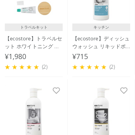
トラベルキット
キッチン
【ecostore】トラベルセ
【ecostore】ディッシュ
ット ホワイトニング ペ
ウォッシュ リキッドポ
ーパーポーチ
ンプ ＜無香料＞ 350mL
¥1,980
¥715
(2)
(2)