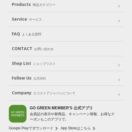
メッセージ
ブランドストーリー
製品へのこだわり
Products
商品カテゴリー
パッケージへのこだわり
動物実験をしない
Laundry
Dish
（洗たく用洗剤）
（食器用洗剤）
Service
サービス
遺伝子組み換えでない
Cleaning
Baby
Kids
（住居用洗剤）
（ベビー）
（キッズ）
User Guide
My Page
FAQ
よくある質問
Body
Hair
Oral care
（ボディ）
（ヘア）
（オーラルケア）
CONTACT
お問い合わせ
Goods
Kit
（グッズ）
（WEB限定キット）
Shop List
Gift set
ショップリスト
（ギフトセット）
Shop List
GO GREEN CARD
Follow Us
公式SNS
LINE＠
Instagram
Facebook
X
Company
エコストアジャパンについて
会社案内
ご利用規約
プライバシーポリシー
GO GREEN MEMBER’S 公式アプリ
会員証の表示や新商品、キャンペーン情報、お得なク
特定商取引法に基づく表示
免責事項
ーポンもこのアプリで。
法人会員サービス
New Zealand Site
採用情報
Google Playでダウンロード
App Storeはこちら