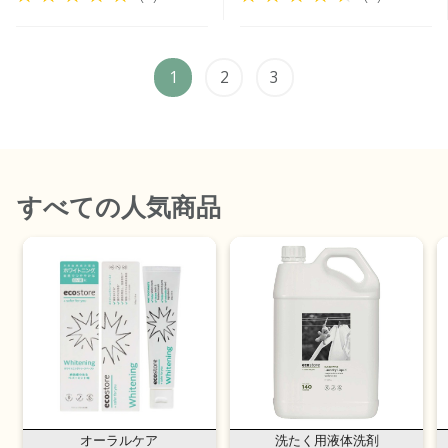
1
2
3
すべて
の人気商品
オーラルケア
洗たく用液体洗剤