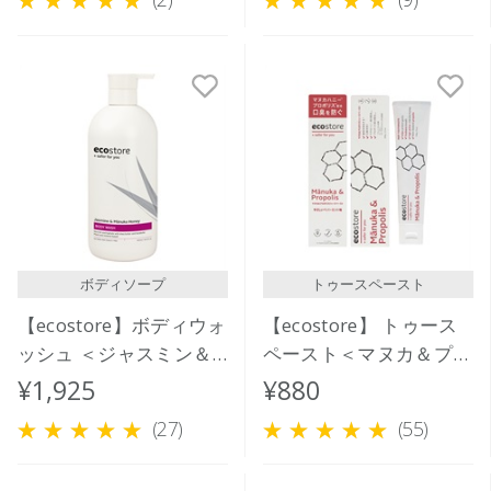
ボディソープ
トゥースペースト
【ecostore】ボディウォ
【ecostore】 トゥース
ッシュ ＜ジャスミン＆
ペースト＜マヌカ＆プロ
マヌカハニー＞ 900mL
ポリス＞100ｇ
¥1,925
¥880
(27)
(55)