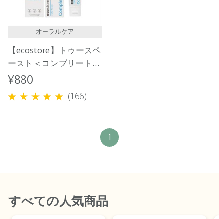
オーラルケア
【ecostore】トゥースペ
ースト＜コンプリートケ
ア＞ 100g
¥880
(166)
1
すべて
の人気商品