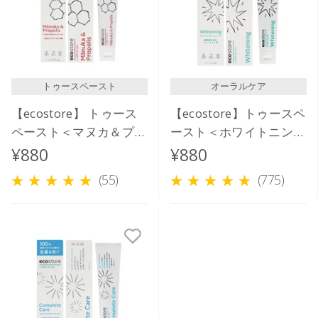
価格が高い
レビューが多い順
レビュー評価が高い順
トゥースペースト
オーラルケア
人気順
【ecostore】 トゥース
【ecostore】トゥースペ
ペースト＜マヌカ＆プロ
ースト＜ホワイトニング
ポリス＞100ｇ
＞ 100g
¥880
¥880
(55)
(775)