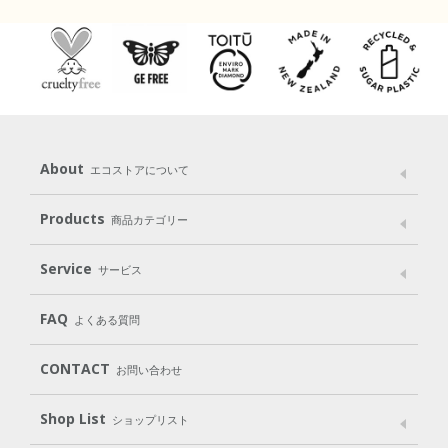
About
エコストアについて
メッセージ
ブランドストーリー
製品へのこだわり
Products
商品カテゴリー
パッケージへのこだわり
動物実験をしない
Laundry
Dish
（洗たく用洗剤）
（食器用洗剤）
Service
サービス
遺伝子組み換えでない
Cleaning
Baby
Kids
（住居用洗剤）
（ベビー）
（キッズ）
User Guide
My Page
FAQ
よくある質問
Body
Hair
Oral care
（ボディ）
（ヘア）
（オーラルケア）
CONTACT
お問い合わせ
Goods
Kit
（グッズ）
（WEB限定キット）
Shop List
Gift set
ショップリスト
（ギフトセット）