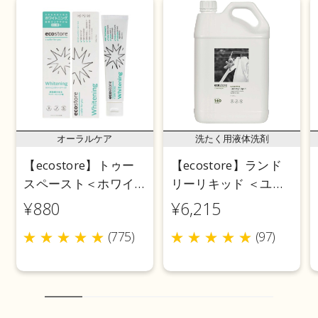
オーラルケア
洗たく用液体洗剤
【ecostore】トゥー
【ecostore】ランド
スペースト＜ホワイ
リーリキッド ＜ユー
トニング＞ 100g
カリ＞ 5L
¥880
¥6,215
(775)
(97)