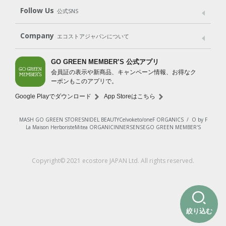
Shop List
GO GREEN CARD
Follow Us
公式SNS
LINE＠
Instagram
Facebook
X
Company
エコストアジャパンについて
会社案内
ご利用規約
プライバシーポリシー
GO GREEN MEMBER’S 公式アプリ
会員証の表示や新商品、キャンペーン情報、お得なク
特定商取引法に基づく表示
免責事項
ーポンもこのアプリで。
法人会員サービス
New Zealand Site
採用情報
Google Playでダウンロード
App Storeはこちら
MASH GO GREEN STORE
SNIDEL BEAUTY
Celvoke
to/one
F ORGANICS
/
O by F
La Maison Herboriste
Mitea ORGANIC
INNERSENSE
GO GREEN MEMBER'S
Copyright© 2021 ecostore JAPAN Ltd. All rights reserved.
絞り込む