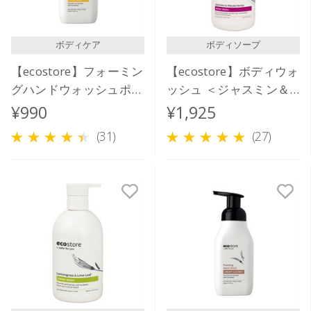
ボディケア
ボディソープ
【ecostore】フォーミン
【ecostore】ボディウォ
グハンドウォッシュポン
ッシュ ＜ジャスミン＆
プ ＜シトラスバースト
マヌカハニー＞ 900mL
¥990
¥1,925
＞ 250ｍL
(31)
(27)