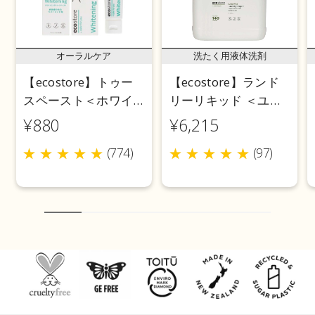
オーラルケア
洗たく用液体洗剤
【ecostore】トゥー
【ecostore】ランド
スペースト＜ホワイ
リーリキッド ＜ユー
トニング＞ 100g
カリ＞ 5L
¥880
¥6,215
(774)
(97)