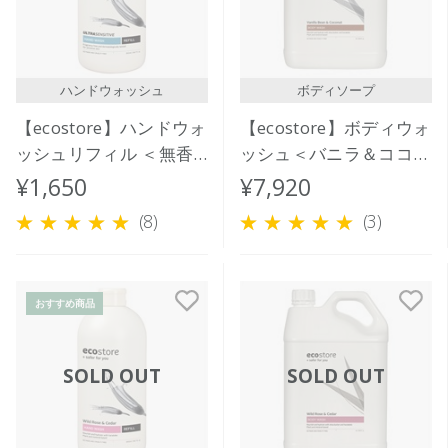
ハンドウォッシュ
ボディソープ
【ecostore】ハンドウォ
【ecostore】ボディウォ
ッシュリフィル ＜無香
ッシュ＜バニラ＆ココナ
料＞ 850mL
ッツ＞5L
¥1,650
¥7,920
(8)
(3)
おすすめ商品
SOLD OUT
SOLD OUT