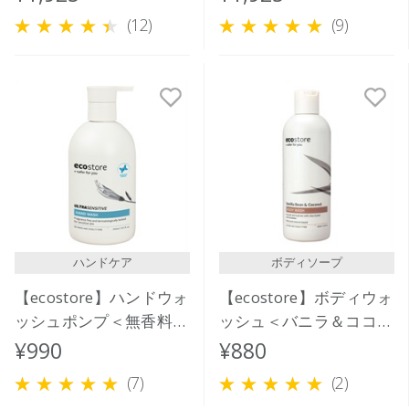
(12)
(9)
ハンドケア
ボディソープ
【ecostore】ハンドウォ
【ecostore】ボディウォ
ッシュポンプ＜無香料＞
ッシュ＜バニラ＆ココナ
300mL
ッツ＞350ｍL
¥990
¥880
(7)
(2)