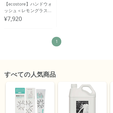
【ecostore】ハンドウォ
ッシュ＜レモングラス＆
ライムリーフ＞５L
¥7,920
1
すべて
の人気商品