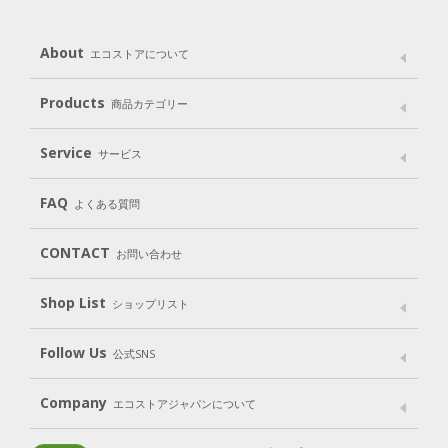
About
エコストアについて
メッセージ
ブランドストーリー
製品へのこだわり
Products
商品カテゴリー
パッケージへのこだわり
動物実験をしない
Laundry
Dish
（洗たく用洗剤）
（食器用洗剤）
Service
サービス
遺伝子組み換えでない
Cleaning
Baby
Kids
（住居用洗剤）
（ベビー）
（キッズ）
User Guide
My Page
FAQ
よくある質問
Body
Hair
Oral care
（ボディ）
（ヘア）
（オーラルケア）
CONTACT
お問い合わせ
Goods
Kit
（グッズ）
（WEB限定キット）
Shop List
Gift set
ショップリスト
（ギフトセット）
Shop List
GO GREEN CARD
Follow Us
公式SNS
LINE＠
Instagram
Facebook
X
Company
エコストアジャパンについて
会社案内
ご利用規約
プライバシーポリシー