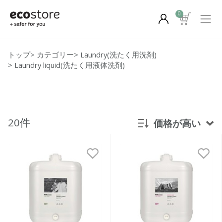
0
トップ
>
カテゴリー
>
Laundry(洗たく用洗剤)
>
Laundry liquid(洗たく用液体洗剤)
20件
価格が高い
新着順
発売日順
価格が安い
価格が高い
レビューが多い順