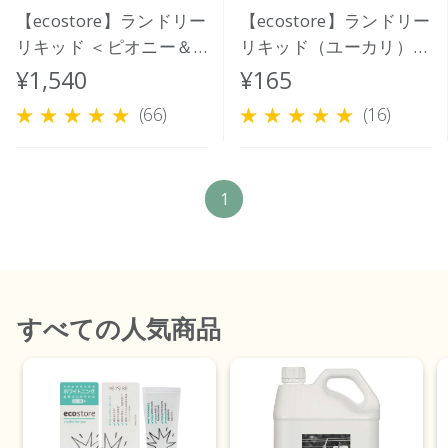
【ecostore】ランドリー
【ecostore】ランドリー
リキッド ＜ピオニー＆
リキッド（ユーカリ）ミ
ローズ＞ 1L
ニ 35mL
¥1,540
¥165
(66)
(16)
1
すべて
の人気商品