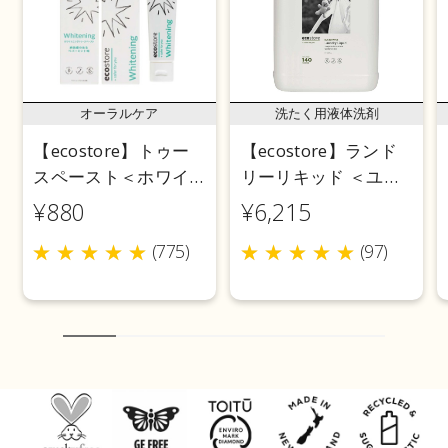
オーラルケア
洗たく用液体洗剤
【ecostore】トゥー
【ecostore】ランド
スペースト＜ホワイ
リーリキッド ＜ユー
トニング＞ 100g
カリ＞ 5L
¥880
¥6,215
(775)
(97)