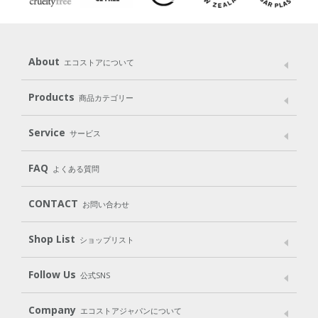
About
エコストアについて
メッセージ
ブランドストーリー
製品へのこだわり
Products
商品カテゴリー
パッケージへのこだわり
動物実験をしない
Laundry
Dish
（洗たく用洗剤）
（食器用洗剤）
Service
サービス
遺伝子組み換えでない
Cleaning
Baby
Kids
（住居用洗剤）
（ベビー）
（キッズ）
User Guide
My Page
FAQ
よくある質問
Body
Hair
Oral care
（ボディ）
（ヘア）
（オーラルケア）
CONTACT
お問い合わせ
Goods
Kit
（グッズ）
（WEB限定キット）
Shop List
Gift set
ショップリスト
（ギフトセット）
Shop List
GO GREEN CARD
Follow Us
公式SNS
LINE＠
Instagram
Facebook
X
Company
エコストアジャパンについて