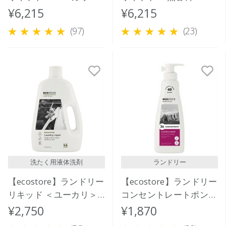
5L
¥6,215
¥6,215
(97)
(23)
洗たく用液体洗剤
ランドリー
【ecostore】ランドリー
【ecostore】ランドリー
リキッド ＜ユーカリ＞
コンセントレートポンプ
2L
＜ゼラニウム＆オレンジ
¥2,750
¥1,870
＞ 480mL