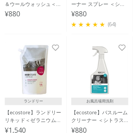
＆ウールウォッシュ＜お
ーナー スプレー ＜シト
しゃれ着用＞ 500ｍL
ラス＞ 500mL
¥880
¥880
(64)
ランドリー
お風呂場用洗剤
【ecostore】ランドリー
【ecostore】バスルーム
リキッド＜ゼラニウム＆
クリーナー ＜シトラス
オレンジ＞リフィルパッ
＞ 500mL
¥1,540
¥880