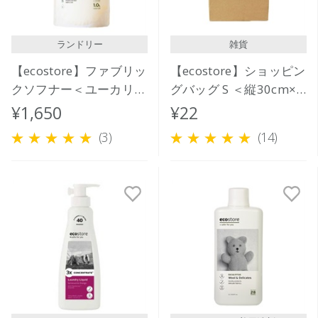
ランドリー
雑貨
【ecostore】ファブリッ
【ecostore】ショッピン
クソフナー＜ユーカリ＞
グバッグ S ＜縦30cm×
リフィルパック1L
横23cm×マチ12cm＞
¥1,650
¥22
(3)
(14)