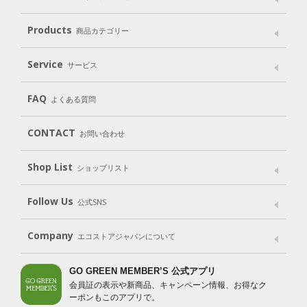
メッセージ
ブランドストーリー
製品へのこだわり
Products
商品カテゴリー
パッケージへのこだわり
動物実験をしない
Laundry
Dish
（洗たく用洗剤）
（食器用洗剤）
Service
サービス
遺伝子組み換えでない
Cleaning
Baby
Kids
（住居用洗剤）
（ベビー）
（キッズ）
User Guide
My Page
FAQ
よくある質問
Body
Hair
Oral care
（ボディ）
（ヘア）
（オーラルケア）
CONTACT
お問い合わせ
Goods
Kit
（グッズ）
（WEB限定キット）
Shop List
Gift set
ショップリスト
（ギフトセット）
Shop List
GO GREEN CARD
Follow Us
公式SNS
LINE＠
Instagram
Facebook
X
Company
エコストアジャパンについて
会社案内
ご利用規約
プライバシーポリシー
GO GREEN MEMBER’S 公式アプリ
会員証の表示や新商品、キャンペーン情報、お得なク
特定商取引法に基づく表示
免責事項
ーポンもこのアプリで。