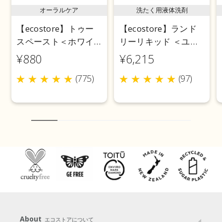
オーラルケア
洗たく用液体洗剤
【ecostore】トゥー
【ecostore】ランド
スペースト＜ホワイ
リーリキッド ＜ユー
トニング＞ 100g
カリ＞ 5L
¥880
¥6,215
(775)
(97)
About
エコストアについて