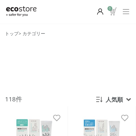
0
トップ
>
カテゴリー
118件
人気順
新着順
発売日順
価格が安い