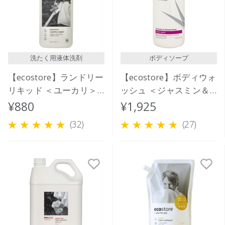
洗たく用液体洗剤
ボディソープ
【ecostore】ランドリー
【ecostore】ボディウォ
リキッド ＜ユーカリ＞
ッシュ ＜ジャスミン＆
500mL
マヌカハニー＞ 900mL
¥880
¥1,925
(32)
(27)