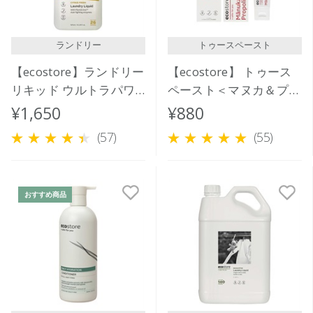
ランドリー
トゥースペースト
【ecostore】ランドリー
【ecostore】 トゥース
リキッド ウルトラパワ
ペースト＜マヌカ＆プロ
ー925mL
ポリス＞100ｇ
¥1,650
¥880
(57)
(55)
おすすめ商品