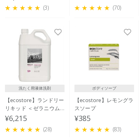
ク1L
(3)
(70)
洗たく用液体洗剤
ボディソープ
【ecostore】ランドリー
【ecostore】レモングラ
リキッド ＜ゼラニウム
スソープ
＆オレンジ＞5L
¥6,215
¥385
(28)
(83)