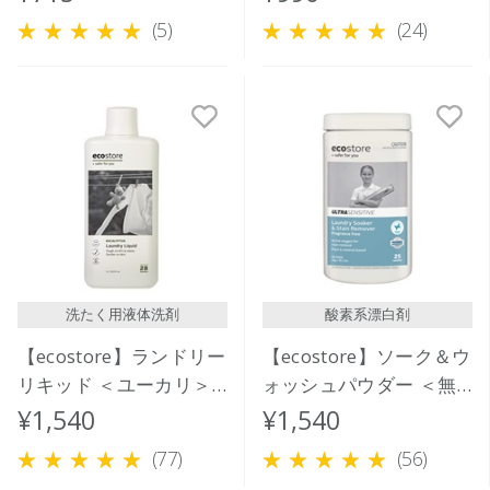
300mL
(5)
(24)
洗たく用液体洗剤
酸素系漂白剤
【ecostore】ランドリー
【ecostore】ソーク＆ウ
リキッド ＜ユーカリ＞
ォッシュパウダー ＜無
1L
香料＞ 1kg
¥1,540
¥1,540
(77)
(56)