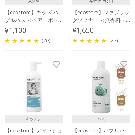
入浴料
柔軟仕上げ剤
【ecostore】キッズ バ
【ecostore】ファブリッ
ブルバス ＜ペアーポッ
クソフナー ＜無香料＞
プ＞ 400mL
1L
¥1,100
¥1,650
(26)
(22)
キッチン
バス
【ecostore】ディッシュ
【ecostore】バブルバ