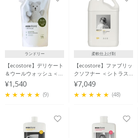
ランドリー
柔軟仕上げ剤
【ecostore】デリケート
【ecostore】ファブリッ
＆ウールウォッシュ＜お
クソフナー ＜シトラス
しゃれ着用＞リフィルパ
＞ 5L
¥1,540
¥7,049
ック1L
(9)
(48)