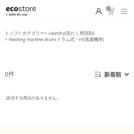
0
トップ
>
カテゴリー
>
Laundry(洗たく用洗剤)
>
Washing machine drum(ドラム式・HE洗濯機用)
0件
新着順
新着順
該当する商品がありません。
発売日順
価格が安い
価格が高い
レビューが多い順