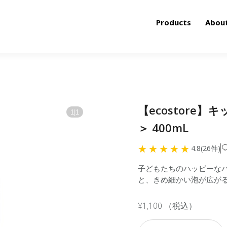
Products
Abou
【ecostore
1
|
1
＞ 400mL
4.8(26件)
子どもたちのハッピーな
と、きめ細かい泡が広が
¥1,100
（税込）