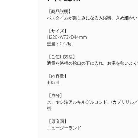
【商品説明】
バスタイムが楽しみになる入浴料。きめ細かい
【サイズ】
H220×W73×D44mm
重量：0.47kg
【ご使用方法】
適量を浴槽の蛇口の下に入れ、お湯を勢いよく
【内容量】
400mL
【成分】
水、ヤシ油アルキルグルコシド、(カプリリル
料
【原産国】
ニュージーランド