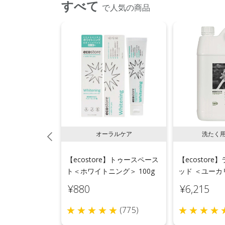
すべて
で人気の商品
系漂白剤
オーラルケア
洗たく
e】ソーク＆ウォッ
【ecostore】トゥースペース
【ecostor
＜無香料＞ 1kg
ト＜ホワイトニング＞ 100g
ッド ＜ユーカリ
¥880
¥6,215
(56)
(775)