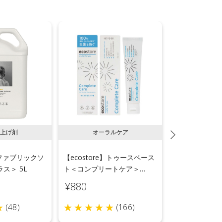
上げ剤
オーラルケア
ラン
e】ファブリックソ
【ecostore】トゥースペース
【ecostor
ス＞ 5L
ト＜コンプリートケア＞
ールウォッシ
100g
用＞リフィルパ
¥880
¥1,540
(48)
(166)