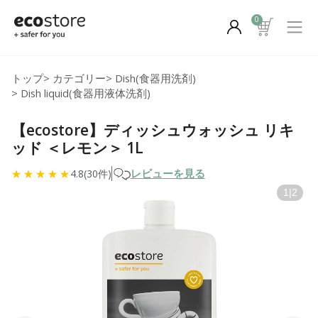
0
トップ
>
カテゴリー
>
Dish(食器用洗剤)
>
Dish liquid(食器用液体洗剤)
【ecostore】ディッシュウォッシュ リキ
ッド ＜レモン＞ 1L
レビューを見る
4.8(30件)
1
|
2