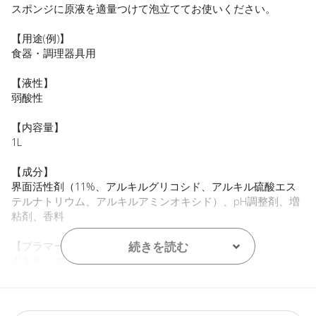
スポンジに原液を適量つけて泡立ててお使いください。
【用途(例)】
食器・調理器具用
【液性】
弱酸性
【内容量】
1L
【成分】
界面活性剤（11%、アルキルグリコシド、アルキル硫酸エス
テルナトリウム、アルキルアミンオキシド）、pH調整剤、増
粘剤、香料
【プラマーク】
続きを読む
ボトル、キャップ
【原産国】
ニュージーランド