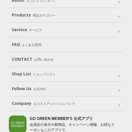
About
エコストアについて
メッセージ
ブランドストーリー
製品へのこだわり
Products
商品カテゴリー
パッケージへのこだわり
動物実験をしない
Laundry
Dish
（洗たく用洗剤）
（食器用洗剤）
Service
サービス
遺伝子組み換えでない
Cleaning
Baby
Kids
（住居用洗剤）
（ベビー）
（キッズ）
User Guide
My Page
FAQ
よくある質問
Body
Hair
Oral care
（ボディ）
（ヘア）
（オーラルケア）
CONTACT
お問い合わせ
Goods
Kit
（グッズ）
（WEB限定キット）
Shop List
Gift set
ショップリスト
（ギフトセット）
Shop List
GO GREEN CARD
Follow Us
公式SNS
LINE＠
Instagram
Facebook
X
Company
エコストアジャパンについて
会社案内
ご利用規約
プライバシーポリシー
GO GREEN MEMBER’S 公式アプリ
会員証の表示や新商品、キャンペーン情報、お得なク
特定商取引法に基づく表示
免責事項
ーポンもこのアプリで。