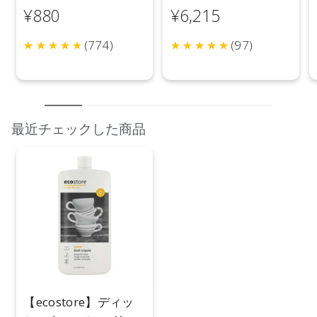
トニング＞ 100g
カリ＞ 5L
¥880
¥6,215
(774)
(97)
最近チェックした商品
【ecostore】ディッ