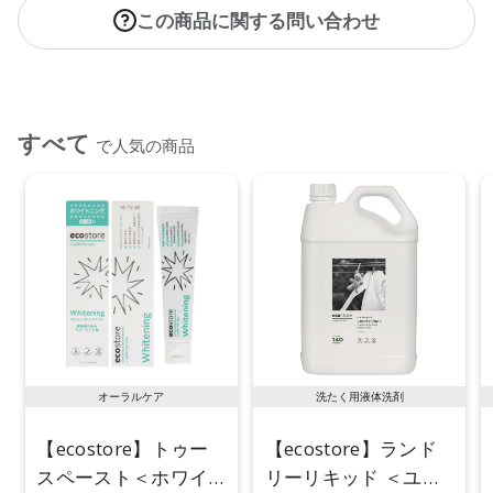
この商品に関する問い合わせ
【メーカー品番】
店舗でお問い合わせの際には、下記品番をお伝え下さい。
9420015011036
※通常はご注文より１～３営業日での発送となります。
すべて
商品によっては、お届けまで１～２週間かかる場合がござい
で人気の商品
ますので予めご了承ください。
●パッケージはリニューアル等の理由により、写真と異なる場
合がございます。
●パッケージのリニューアル等の理由により、成分・処方が記
載と異なる場合がございます。
●予告なくパッケージ仕様が変更になる場合がございます。
オーラルケア
洗たく用液体洗剤
【ecostore】トゥー
【ecostore】ランド
スペースト＜ホワイ
リーリキッド ＜ユー