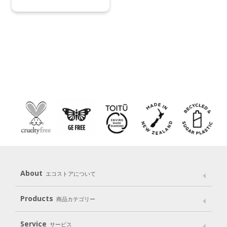
About
エコストアについて
メッセージ
ブランドストーリー
製品へのこだわり
Products
商品カテゴリー
パッケージへのこだわり
動物実験をしない
Laundry
Dish
（洗たく用洗剤）
（食器用洗剤）
Service
サービス