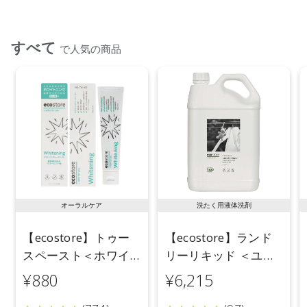
【成分】
界面活性剤(エステル型ジアルキルアンモニウム塩)、安定化剤
すべて
【原産国】
で人気の商品
日本
【メーカー品番】
店舗でお問い合わせの際には、下記品番をお伝え下さい。
4573623432528
【店舗発売日】
CosmeKitchen 2026/4/1
Biople 2026/4/1
ecostore 2026/4/1
※店舗での取り扱いや詳しい在庫状況につきましては、各店舗
オーラルケア
洗たく用液体洗剤
にお問い合わせください。
※発売日は予告なく変更する可能性がございます。予めご了承
【ecostore】トゥー
【ecostore】ランド
ください。
スペースト＜ホワイ
リーリキッド ＜ユー
トニング＞ 100g
カリ＞ 5L
¥880
¥6,215
※通常はご注文より１～３営業日での発送となります。
商品によっては、お届けまで１～２週間かかる場合がござい
ますので予めご了承ください。