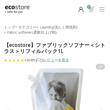
0
トップ
>
カテゴリー
>
Laundry(洗たく用洗剤)
>
Fabric softener(柔軟仕上げ剤)
【ecostore】ファブリックソフナー＜シト
ラス＞リフィルパック1L
レビューを見る
4.8(4件)
1
|
5