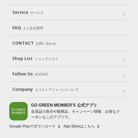
パッケージへのこだわり
動物実験をしない
Laundry
Dish
（洗たく用洗剤）
（食器用洗剤）
Service
サービス
遺伝子組み換えでない
Cleaning
Baby
Kids
（住居用洗剤）
（ベビー）
（キッズ）
User Guide
My Page
FAQ
よくある質問
Body
Hair
Oral care
（ボディ）
（ヘア）
（オーラルケア）
CONTACT
お問い合わせ
Goods
Kit
（グッズ）
（WEB限定キット）
Shop List
Gift set
ショップリスト
（ギフトセット）
Shop List
GO GREEN CARD
Follow Us
公式SNS
LINE＠
Instagram
Facebook
X
Company
エコストアジャパンについて
会社案内
ご利用規約
プライバシーポリシー
GO GREEN MEMBER’S 公式アプリ
会員証の表示や新商品、キャンペーン情報、お得なク
特定商取引法に基づく表示
免責事項
ーポンもこのアプリで。
法人会員サービス
New Zealand Site
採用情報
Google Playでダウンロード
App Storeはこちら