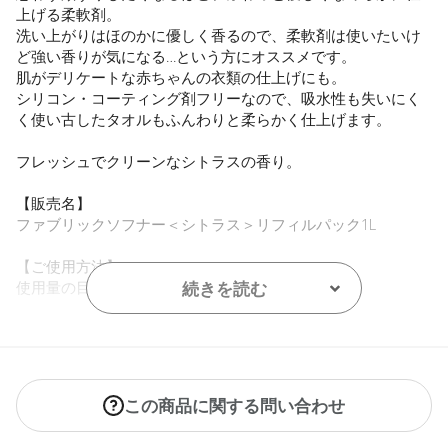
上げる柔軟剤。
洗い上がりはほのかに優しく香るので、柔軟剤は使いたいけ
ど強い香りが気になる…という方にオススメです。
肌がデリケートな赤ちゃんの衣類の仕上げにも。
シリコン・コーティング剤フリーなので、吸水性も失いにく
く使い古したタオルもふんわりと柔らかく仕上げます。
フレッシュでクリーンなシトラスの香り。
【販売名】
ファブリックソフナー＜シトラス＞リフィルパック1L
【ご使用方法】
使用量の目安：水45Lに対し35mL/30Lに対し23mL
続きを読む
【内容量】
1L
【商品サイズ】
この商品に関する問い合わせ
W170×D75×H280㎜