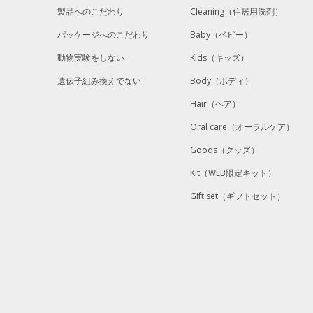
製品へのこだわり
Cleaning
（住居用洗剤）
パッケージへのこだわり
Baby
（ベビー）
動物実験をしない
Kids
（キッズ）
遺伝子組み換えでない
Body
（ボディ）
Hair
（ヘア）
Oral care
（オーラルケア）
Goods
（グッズ）
Kit
（WEB限定キット）
Gift set
（ギフトセット）